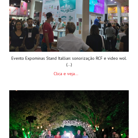
Evento Expominas Stand Itallian: sonorização RCF e video wol.
(...)
Clica e veja...